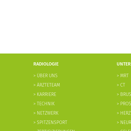
RADIOLOGIE
UNTE
> ÜBER UNS
> MRT
> ÄRZTETEAM
> CT
> KARRIERE
> BRU
> TECHNIK
> PROS
> NETZWERK
> HERZ
> SPITZENSPORT
> NEU