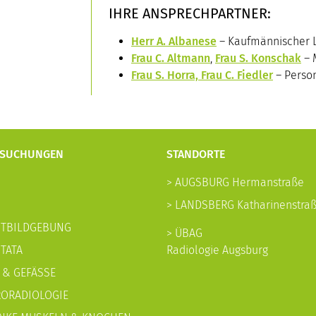
IHRE ANSPRECHPARTNER:
Herr A. Albanese
– Kaufmännischer L
Frau C. Altmann
,
Frau S. Konschak
– 
Frau S. Horra, Frau C. Fiedler
– Perso
RSUCHUNGEN
STANDORTE
> AUGSBURG Hermanstraße
> LANDSBERG Katharinenstra
STBILDGEBUNG
> ÜBAG
TATA
Radiologie Augsburg
 & GEFÄSSE
RORADIOLOGIE